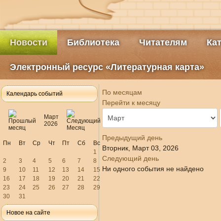
Новости
Библиотека
Читателям
Ка
Электронный ресурс «Литературная карта»
По месяцам
Календарь событий
Перейти к месяцу
Март
2026
Предыдущий день
Пн
Вт
Ср
Чт
Пт
Сб
Вс
Вторник, Март 03, 2026
1
Следующий день
2
3
4
5
6
7
8
Ни одного события не найдено
9
10
11
12
13
14
15
16
17
18
19
20
21
22
23
24
25
26
27
28
29
30
31
Новое на сайте