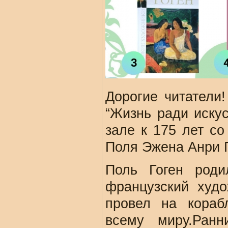
Дорогие читатели
“Жизнь ради иску
зале к 175 лет с
Поля Эжена Анри Г
Поль Гоген род
французский худо
провел на кораб
всему миру.Ран