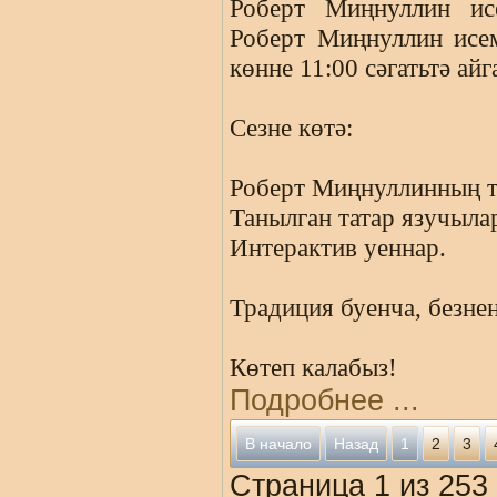
Роберт Миңнуллин исе
Роберт Миңнуллин исе
көнне 11:00 сәгатьтә ай
Сезне көтә:
Роберт Миңнуллинның 
Танылган татар язучыла
Интерактив уеннар.
Традиция буенча, безне
Көтеп калабыз!
Подробнее ...
В начало
Назад
1
2
3
Страница 1 из 253