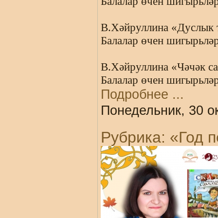
Балалар өчен шигырьләр
В.Хәйруллина «Дуслык 
Балалар өчен шигырьләр
В.Хәйруллина «Чәчәк са
Балалар өчен шигырьләр
Подробнее ...
Понедельник, 30 о
Рубрика: «Год п