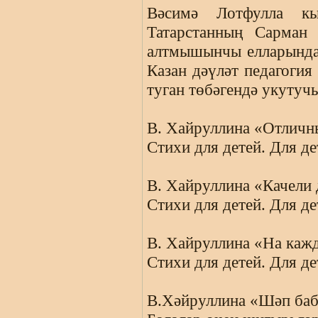
Вәсимә Лотфулла к
Татарстанның Сарман
алтмышынчы елларында
Казан дәүләт педагогия
туган төбәгендә укутуч
В. Хайруллина «Отличн
Стихи для детей. Для де
В. Хайруллина «Качели
Стихи для детей. Для де
В. Хайруллина «На кажд
Стихи для детей. Для де
В.Хәйруллина «Шәп баба