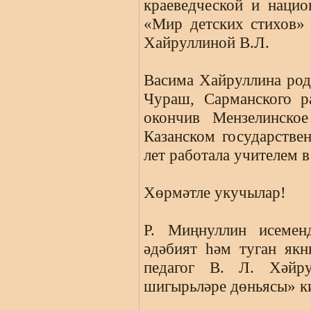
краеведческой и наци
«Мир детских стихов» 
Хайруллиной В.Л.
Васима Хайруллина роди
Чураш, Сарманского р
окончив Мензелинское
Казанском государстве
лет работала учителем в
Хөрмәтле укучылар!
Р. Миңнуллин исеменд
әдәбият һәм туган якн
педагог В. Л. Хәйру
шигырьләре дөньясы» к