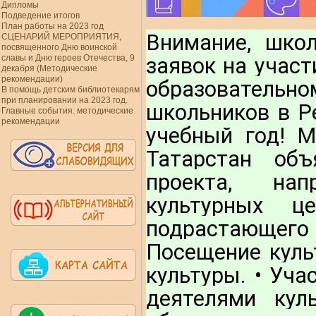
Дипломы
Подведение итогов
План работы на 2023 год
Внимание, школ
СЦЕНАРИЙ МЕРОПРИЯТИЯ,
посвященного Дню воинской
славы и Дню героев Отечества, 9
заявок на учас
декабря (Методические
рекомендации)
образователь
В помощь детским библиотекарям
при планировании на 2023 год.
школьников в Ре
Главные события. методические
рекомендации
учебный год!
 М
Татарстан объ
проекта, нап
культурных це
подрастающего
Посещение куль
культуры. • Уча
деятелями кул