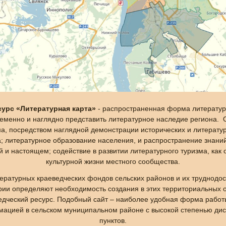
урс «Литературная карта»
- распространенная форма литератур
менно и наглядно представить литературное наследие региона. О
а, посредством наглядной демонстрации исторических и литерату
а; литературное образование населения, и распространение знани
 и настоящем; содействие в развитии литературного туризма, как 
культурной жизни местного сообщества.
ературных краеведческих фондов сельских районов и их труднодо
рии определяют необходимость создания в этих территориальных
дческий ресурс. Подобный сайт – наиболее удобная форма работ
мацией в сельском муниципальном районе с высокой степенью дис
пунктов.