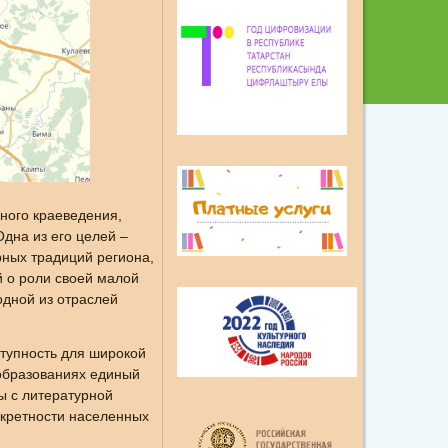
ного краеведения,
дна из его целей –
рных традиций региона,
й о роли своей малой
одной из отраслей
ступность для широкой
 образованиях единый
ы с литературной
кретности населенных