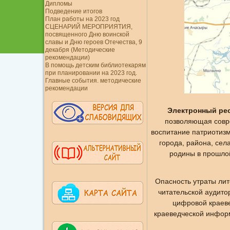
Дипломы
Подведение итогов
План работы на 2023 год
СЦЕНАРИЙ МЕРОПРИЯТИЯ,
посвященного Дню воинской
славы и Дню героев Отечества, 9
декабря (Методические
рекомендации)
В помощь детским библиотекарям
при планировании на 2023 год.
Главные события. методические
рекомендации
Электронный рес
позволяющая совре
воспитание патриотизм
города, района, сел
родины в прошлой
Опасность утраты лит
читательской аудито
цифровой краеве
краеведческой инфор