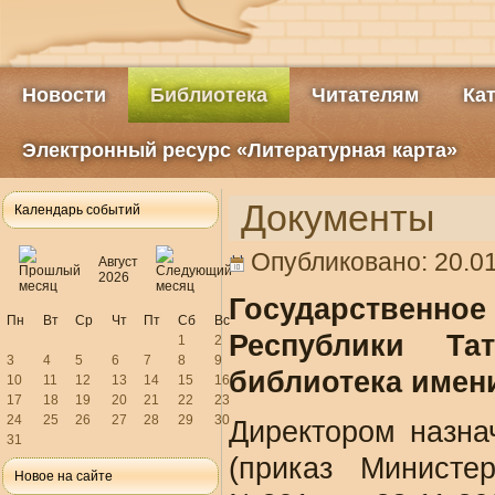
Новости
Библиотека
Читателям
Ка
Электронный ресурс «Литературная карта»
Документы
Календарь событий
Опубликовано: 20.01
Август
2026
Государственно
Пн
Вт
Ср
Чт
Пт
Сб
Вс
Республики Тат
1
2
3
4
5
6
7
8
9
библиотека имен
10
11
12
13
14
15
16
17
18
19
20
21
22
23
24
25
26
27
28
29
30
Директором назна
31
(приказ Министе
Новое на сайте