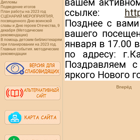
вашем активном
Дипломы
Подведение итогов
ссылке
: 
htt
План работы на 2023 год
СЦЕНАРИЙ МЕРОПРИЯТИЯ,
Позднее с вами
посвященного Дню воинской
славы и Дню героев Отечества, 9
вашего посещен
декабря (Методические
рекомендации)
В помощь детским библиотекарям
января в 17.00 
при планировании на 2023 год.
Главные события. методические
по адресу: г.К
рекомендации
Поздравляем с
яркого Нового г
Вперёд