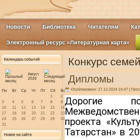
Новости
Библиотека
Читателям
Ка
Электронный ресурс «Литературная карта»
Конкурс семей
Календарь событий
Август
Дипломы
2026
Опубликовано: 27.12.2024 16:47
| Прос
Пн
Вт
Ср
Чт
Пт
Сб
Вс
1
2
Дорогие по
3
4
5
6
7
8
9
10
11
12
13
14
15
16
Межведомственн
17
18
19
20
21
22
23
проекта «Культ
24
25
26
27
28
29
30
31
Татарстан» в 20
Новое на сайте