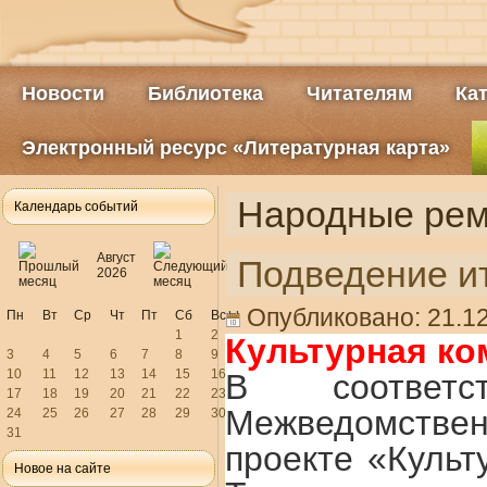
Новости
Библиотека
Читателям
Ка
Электронный ресурс «Литературная карта»
Народные ре
Календарь событий
Август
Подведение и
2026
Опубликовано: 21.12
Пн
Вт
Ср
Чт
Пт
Сб
Вс
1
2
Культурная ко
3
4
5
6
7
8
9
10
11
12
13
14
15
16
В соответ
17
18
19
20
21
22
23
Межведомствен
24
25
26
27
28
29
30
31
проекте «Культ
Новое на сайте