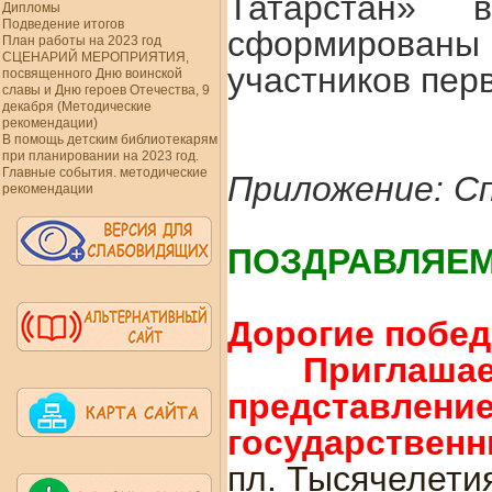
Татарстан» 
Дипломы
Подведение итогов
сформирован
План работы на 2023 год
СЦЕНАРИЙ МЕРОПРИЯТИЯ,
участников перв
посвященного Дню воинской
славы и Дню героев Отечества, 9
декабря (Методические
рекомендации)
В помощь детским библиотекарям
при планировании на 2023 год.
Главные события. методические
Приложение: С
рекомендации
ПОЗДРАВЛЯЕМ
Дорогие побед
Пригла
представление
государственны
пл. Тысячелетия,