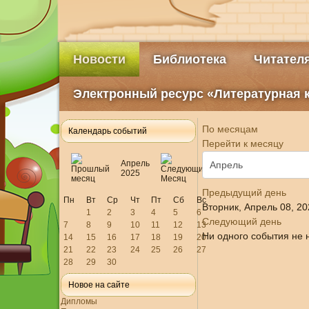
Новости
Библиотека
Читател
Электронный ресурс «Литературная 
По месяцам
Календарь событий
Перейти к месяцу
Апрель
2025
Предыдущий день
Пн
Вт
Ср
Чт
Пт
Сб
Вс
Вторник, Апрель 08, 20
1
2
3
4
5
6
Следующий день
7
8
9
10
11
12
13
Ни одного события не 
14
15
16
17
18
19
20
21
22
23
24
25
26
27
28
29
30
Новое на сайте
Дипломы