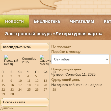
Новости
Библиотека
Читателям
Ка
Электронный ресурс «Литературная карта»
По месяцам
Календарь событий
Перейти к месяцу
Сентябрь
2025
Предыдущий день
Пн
Вт
Ср
Чт
Пт
Сб
Вс
Четверг, Сентябрь 11, 2025
1
2
3
4
5
6
7
Следующий день
8
9
10
11
12
13
14
Ни одного события не найдено
15
16
17
18
19
20
21
22
23
24
25
26
27
28
29
30
Новое на сайте
Дипломы