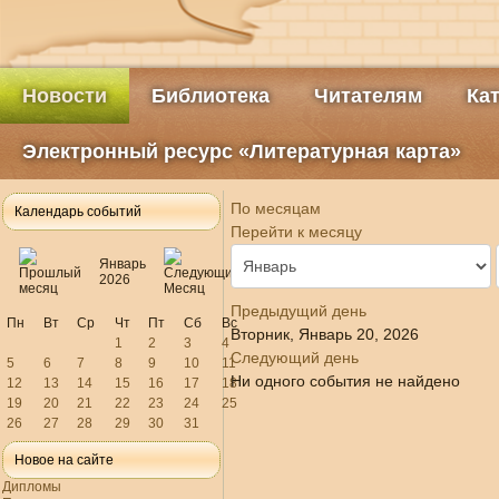
Новости
Библиотека
Читателям
Ка
Электронный ресурс «Литературная карта»
По месяцам
Календарь событий
Перейти к месяцу
Январь
2026
Предыдущий день
Пн
Вт
Ср
Чт
Пт
Сб
Вс
Вторник, Январь 20, 2026
1
2
3
4
Следующий день
5
6
7
8
9
10
11
Ни одного события не найдено
12
13
14
15
16
17
18
19
20
21
22
23
24
25
26
27
28
29
30
31
Новое на сайте
Дипломы