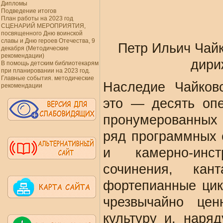
Дипломы
Подведение итогов
План работы на 2023 год
СЦЕНАРИЙ МЕРОПРИЯТИЯ,
посвященного Дню воинской
славы и Дню героев Отечества, 9
Петр Ильич Чайк
декабря (Методические
рекомендации)
дири
В помощь детским библиотекарям
при планировании на 2023 год.
Главные события. методические
Наследие Чайков
рекомендации
это — десять опе
пронумерованных 
ряд программных 
и камерно-инс
сочинения, ка
фортепианные цик
чрезвычайно це
культуру и, наря