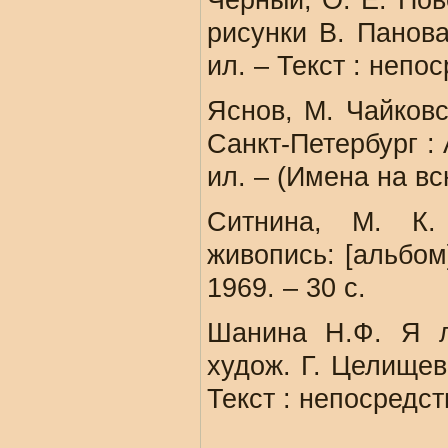
Черный, О. Е. Пов
рисунки В. Панова.
ил. – Текст : непо
Яснов, М. Чайковс
Санкт-Петербург : 
ил. – (Имена на вс
Ситнина, М. К.
живопись: [альбом]
1969. – 30 с.
Шанина Н.Ф. Я 
худож. Г. Целищев.
Текст : непосредс