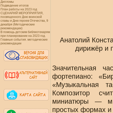
Дипломы
Подведение итогов
План работы на 2023 год
СЦЕНАРИЙ МЕРОПРИЯТИЯ,
посвященного Дню воинской
славы и Дню героев Отечества, 9
декабря (Методические
рекомендации)
В помощь детским библиотекарям
при планировании на 2023 год.
Анатолий Конста
Главные события. методические
рекомендации
дирижёр и 
Значительная ча
фортепиано: «Би
«Музыкальная та
Композитор сч
миниатюры — мн
простых формах и 