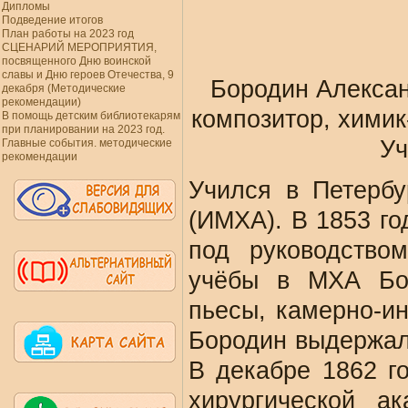
Дипломы
Подведение итогов
План работы на 2023 год
СЦЕНАРИЙ МЕРОПРИЯТИЯ,
посвященного Дню воинской
славы и Дню героев Отечества, 9
Бородин Алексан
декабря (Методические
рекомендации)
композитор, химик
В помощь детским библиотекарям
при планировании на 2023 год.
Уч
Главные события. методические
рекомендации
Учился в Петербу
(ИМХА). В 1853 го
под руководство
учёбы в МХА Бо
пьесы, камерно-и
Бородин выдержал
В декабре 1862 г
хирургической а