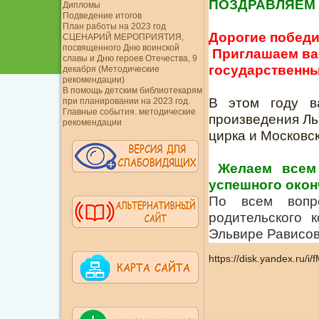
ПОЗДРАВЛЯЕМ 
Дипломы
Подведение итогов
План работы на 2023 год
Дорогие победи
СЦЕНАРИЙ МЕРОПРИЯТИЯ,
посвященного Дню воинской
Приглашаем вас
славы и Дню героев Отечества, 9
государственный
декабря (Методические
рекомендации)
В помощь детским библиотекарям
В этом году в
при планировании на 2023 год.
Главные события. методические
произведения Ль
рекомендации
цирка и Московс
Желаем всем
успешного окон
По всем вопр
родительского
Эльвире Рависовн
https://disk.yandex.ru/