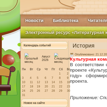
Новости
Библиотека
Читател
Электронный ресурс «Литературная 
История
Календарь событий
Опубликовано: 21.12.20
Август
Культурная ком
2026
В соответствии
Пн
Вт
Ср
Чт
Пт
Сб
Вс
проекте «Культу
1
2
году» сформир
3
4
5
6
7
8
9
проекта.
10
11
12
13
14
15
16
17
18
19
20
21
22
23
24
25
26
27
28
29
30
31
Приложение: Сп
Новое на сайте