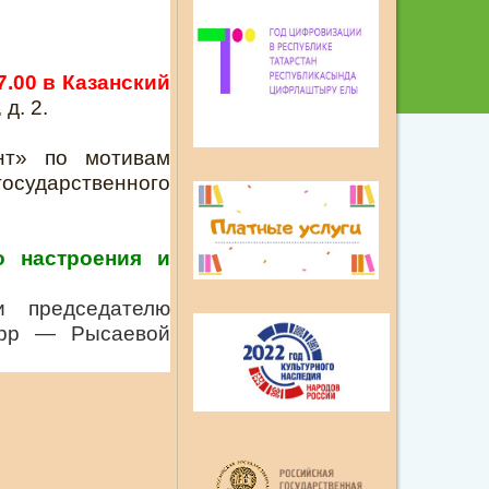
.00 в Казанский
д. 2.
нт» по мотивам
государственного
о настроения и
 председателю
App — Рысаевой