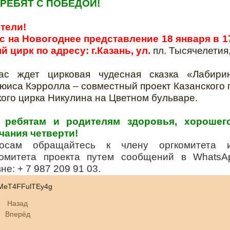
РЕБЯТ С ПОБЕДОЙ!
тели!
 на Новогоднее представление 18 января в 17
 цирк по адресу: г.Казань, ул.
пл. Тысячелетия, 
ас ждет цирковая чудесная сказка «Лабири
юиса Кэрролла – совместный проект Казанского 
кого цирка Никулина на Цветном бульваре.
 ребятам и родителям здоровья, хорошег
чания четверти!
осам обращайтесь к члену оргкомитета и
 комитета проекта путем сообщений в Whats
е: + 7 987 209 91 03.
i/fMeT4FFulTEy4g
Назад
Вперёд