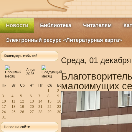
Новости
Библиотека
Читателям
Ка
Электронный ресурс «Литературная карта»
Календарь событий
Среда, 01 декабря
Август
Благотворител
2026
малоимущих се
Пн
Вт
Ср
Чт
Пт
Сб
Вс
1
2
3
4
5
6
7
8
9
10
11
12
13
14
15
16
17
18
19
20
21
22
23
24
25
26
27
28
29
30
31
Новое на сайте