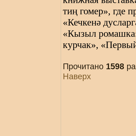
тиң гомер», где 
«Кечкенә дусларг
«Кызыл ромашка»
курчак», «Первый
Прочитано
1598
ра
Наверх