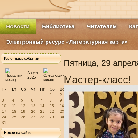
Новости
Библиотека
Читателям
Ка
Электронный ресурс «Литературная карта»
Календарь событий
Пятница, 29 апрел
Август
Мастер-класс!
2026
Пн
Вт
Ср
Чт
Пт
Сб
Вс
1
2
3
4
5
6
7
8
9
10
11
12
13
14
15
16
17
18
19
20
21
22
23
24
25
26
27
28
29
30
31
Новое на сайте