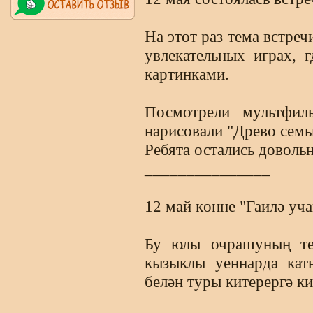
На этот раз тема встреч
увлекательных играх, 
картинками.
Посмотрели мультфил
нарисовали "Древо семь
Ребята остались доволь
_______________
12 май көнне "Гаилә уч
Бу юлы очрашуның те
кызыклы уеннарда кат
белән туры китерергә ки