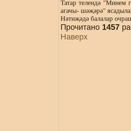
Татар телендә "Минем 
агачы- шәҗәрә" ясадыла
Нәтиҗәдә балалар очраш
Прочитано
1457
ра
Наверх