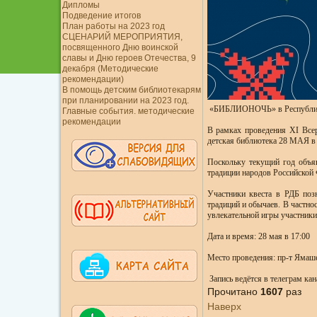
Дипломы
Подведение итогов
План работы на 2023 год
СЦЕНАРИЙ МЕРОПРИЯТИЯ,
посвященного Дню воинской
славы и Дню героев Отечества, 9
декабря (Методические
рекомендации)
В помощь детским библиотекарям
при планировании на 2023 год.
«БИБЛИОНОЧЬ» в Республика
Главные события. методические
рекомендации
В рамках проведения XI Всер
детская библиотека 28 МАЯ в 
Поскольку текущий год объяв
традиции народов Российской 
Участники квеста в РДБ поз
традиций и обычаев. В частно
увлекательной игры участники
Дата и время: 28 мая в 17:00
Место проведения: пр-т Ямаше
Запись ведётся в телеграм кан
Прочитано
1607
раз
Наверх