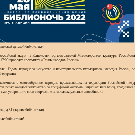
нской детской библиотеке!
оссийской акции «Библионочь», организованной Министерством культуры Российско
17:00 проведет квест-игру «Тайны народов России».
лен Годом народного искусства и нематериального культурного наследия России, 
Федерации.
накомятся с многообразием народов, проживающих на территории Российской Федер
сти, ребят ожидает знакомство со спецификой костюма, национальных блюд, традиционн
 смогут проявить свои творческие и интеллектуальные способности.
ва, д.81 (здание библиотеки)
але библиотеки!