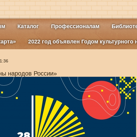
ям
Каталог
Профессионалам
Библиоте
карта»
2022 год объявлен Годом культурного
1:36
ны народов России»