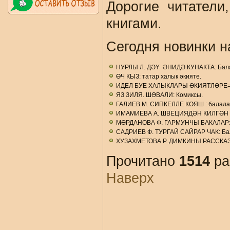
Дорогие читатели
книгами.
Сегодня новинки н
НУРЛЫ Л. ДӘY ӘНИДӘ КУНАКТА: Бала
ӨЧ КЫЗ: татар халык әкияте.
ИДЕЛ БУЕ ХАЛЫКЛАРЫ ӘКИЯТЛӘРЕ
ЯЗ ЗИЛЯ. ШӘВАЛИ: Комиксы.
ГАЛИЕВ М. СИПКЕЛЛЕ КОЯШ : балалар
ИМАМИЕВА А. ШВЕЦИЯДӘН КИЛГӘН ЭР
МӘРДАНОВА Ф. ГАРМУНЧЫ БАКАЛАР: б
САДРИЕВ Ф. ТУРГАЙ САЙРАР ЧАК: Бал
ХУЗАХМЕТОВА Р. ДИМКИНЫ РАССКАЗЫ:
Прочитано
1514
ра
Наверх