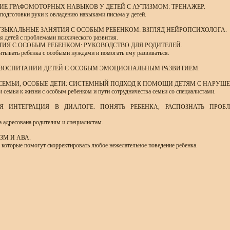
ТИЕ ГРАФОМОТОРНЫХ НАВЫКОВ У ДЕТЕЙ С АУТИЗМОМ: ТРЕНАЖЕР.
подготовки руки к овладению навыками письма у детей.
УЗЫКАЛЬНЫЕ ЗАНЯТИЯ С ОСОБЫМ РЕБЕНКОМ: ВЗГЛЯД НЕЙРОПСИХОЛОГА.
 детей с проблемами психического развития.
ТИЯ С ОСОБЫМ РЕБЕНКОМ: РУКОВОДСТВО ДЛЯ РОДИТЕЛЕЙ.
итывать ребенка с особыми нуждами и помогать ему развиваться.
 ВОСПИТАНИИ ДЕТЕЙ С ОСОБЫМ ЭМОЦИОНАЛЬНЫМ РАЗВИТИЕМ.
СЕМЬИ, ОСОБЫЕ ДЕТИ: СИСТЕМНЫЙ ПОДХОД К ПОМОЩИ ДЕТЯМ С НАРУШ
 семьи к жизни с особым ребенком и пути сотрудничества семьи со специалистами.
Я ИНТЕГРАЦИЯ В ДИАЛОГЕ: ПОНЯТЬ РЕБЕНКА, РАСПОЗНАТЬ ПРОБ
а адресована родителям и специалистам.
ЗМ И АВА.
 которые помогут скорректировать любое нежелательное поведение ребенка.