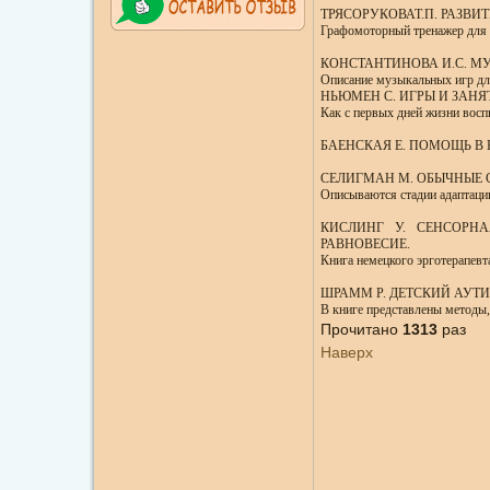
ТРЯСОРУКОВАТ.П. РАЗВИ
Графомоторный тренажер для 
КОНСТАНТИНОВА И.С. М
Описание музыкальных игр для
НЬЮМЕН С. ИГРЫ И ЗАНЯ
Как с первых дней жизни восп
БАЕНСКАЯ Е. ПОМОЩЬ В
СЕЛИГМАН М. ОБЫЧНЫЕ 
Описываются стадии адаптации
КИСЛИНГ У. СЕНСОРНА
РАВНОВЕСИЕ.
Книга немецкого эрготерапевт
ШРАММ Р. ДЕТСКИЙ АУТИ
В книге представлены методы,
Прочитано
1313
раз
Наверх