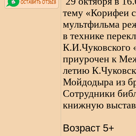
29 октября в 16
тему «Корифеи 
мультфильма реж
в технике перек
К.И.Чуковского
приурочен к Ме
летию К.Чуковск
Мойдодыра из б
Сотрудники библ
книжную выставк
Возраст 5+