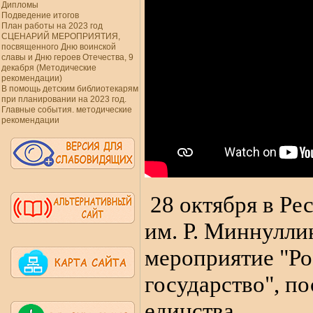
Дипломы
Подведение итогов
План работы на 2023 год
СЦЕНАРИЙ МЕРОПРИЯТИЯ,
посвященного Дню воинской
славы и Дню героев Отечества, 9
декабря (Методические
рекомендации)
В помощь детским библиотекарям
при планировании на 2023 год.
Главные события. методические
рекомендации
28 октября в Ре
им. Р. Миннулли
мероприятие
"Ро
государство", п
единства.