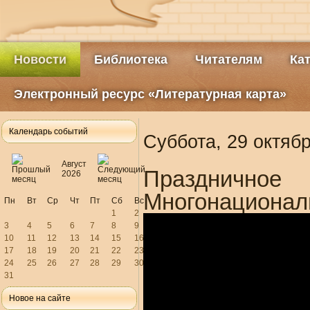
Новости
Библиотека
Читателям
Ка
Электронный ресурс «Литературная карта»
Календарь событий
Суббота, 29 октяб
Август
Праздничн
2026
Многонациональ
Пн
Вт
Ср
Чт
Пт
Сб
Вс
1
2
3
4
5
6
7
8
9
10
11
12
13
14
15
16
17
18
19
20
21
22
23
24
25
26
27
28
29
30
31
Новое на сайте