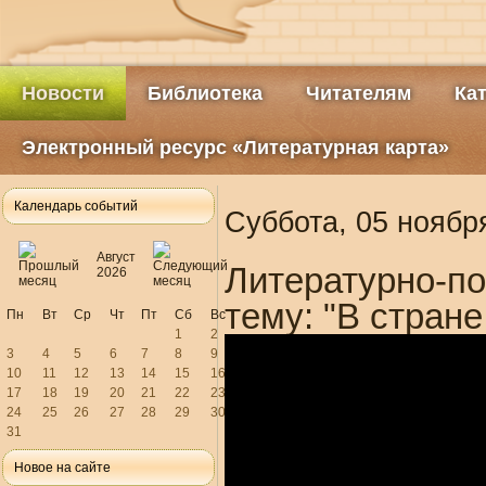
Новости
Библиотека
Читателям
Ка
Электронный ресурс «Литературная карта»
Календарь событий
Суббота, 05 ноябр
Август
Литературно-п
2026
тему: "В стран
Пн
Вт
Ср
Чт
Пт
Сб
Вс
1
2
3
4
5
6
7
8
9
10
11
12
13
14
15
16
17
18
19
20
21
22
23
24
25
26
27
28
29
30
31
Новое на сайте