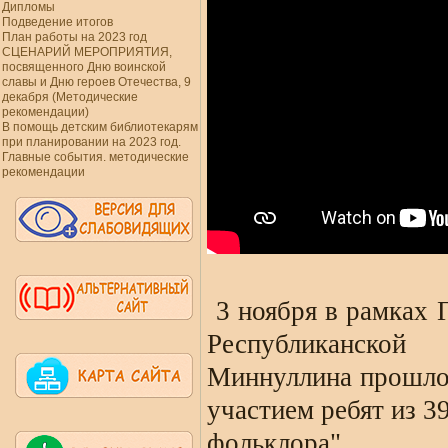
Дипломы
Подведение итогов
План работы на 2023 год
СЦЕНАРИЙ МЕРОПРИЯТИЯ,
посвященного Дню воинской
славы и Дню героев Отечества, 9
декабря (Методические
рекомендации)
В помощь детским библиотекарям
при планировании на 2023 год.
Главные события. методические
рекомендации
3 ноября в рамках 
Республиканской
Миннуллина прошло 
участием ребят из 39
фольклора".