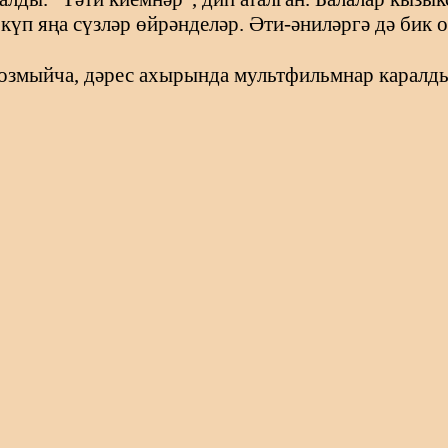
күп яңа сүзләр өйрәнделәр. Әти-әниләргә дә бик
озмыйча, дәрес ахырында мультфильмнар каралды