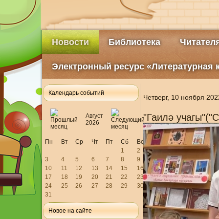
Новости
Библиотека
Читател
Электронный ресурс «Литературная 
Календарь событий
Четверг, 10 ноября 202
"Гаилә учагы"("
Август
2026
Пн
Вт
Ср
Чт
Пт
Сб
Вс
1
2
3
4
5
6
7
8
9
10
11
12
13
14
15
16
17
18
19
20
21
22
23
24
25
26
27
28
29
30
31
Новое на сайте