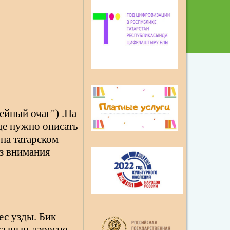
ейный очаг") .На
де нужно описать
 на татарском
ез внимания
ес узды. Бик
ксынып дәресне