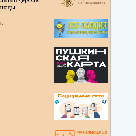
 ошады.
.