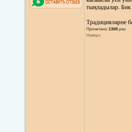
тыңладылар. Бик 
Традицияләрне б
Прочитано
1368
раз
Наверх