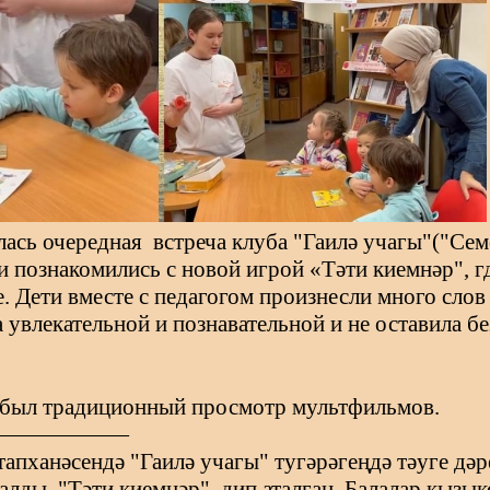
лась очередная
встреча клуба "Гаилә учагы"("Сем
 познакомились с новой игрой «Тәти киемнәр", г
е. Дети вместе с педагогом произнесли много слов
 увлекательной и познавательной и не оставила б
я был традиционный просмотр мультфильмов.
——————
тапханәсендә "Гаилә учагы" тугәрәгеңдә тәуге дәр
лды. "Тәти киемнәр", дип аталган. Балалар кызы