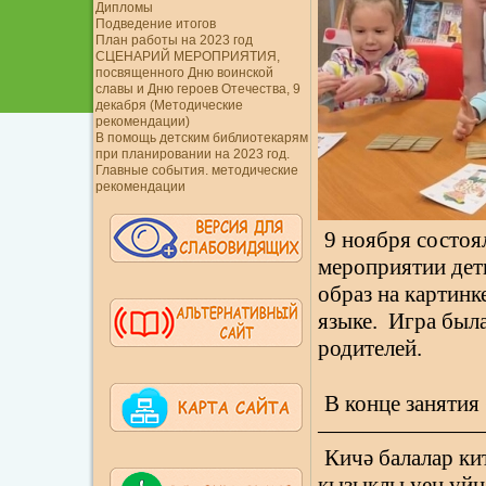
Дипломы
Подведение итогов
План работы на 2023 год
СЦЕНАРИЙ МЕРОПРИЯТИЯ,
посвященного Дню воинской
славы и Дню героев Отечества, 9
декабря (Методические
рекомендации)
В помощь детским библиотекарям
при планировании на 2023 год.
Главные события. методические
рекомендации
9 ноября состоя
мероприятии дети
образ на картинк
языке.
Игра была
родителей.
В конце заняти
———————
Кичә балалар ки
кызыклы уен уйна