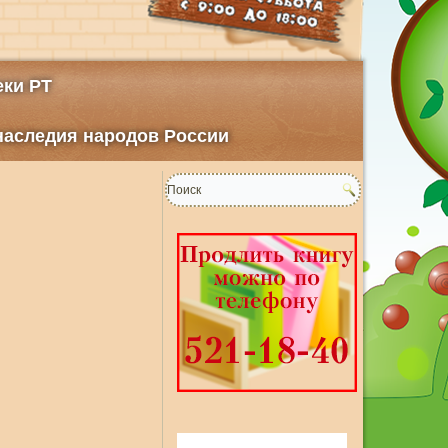
ки РТ
 наследия народов России