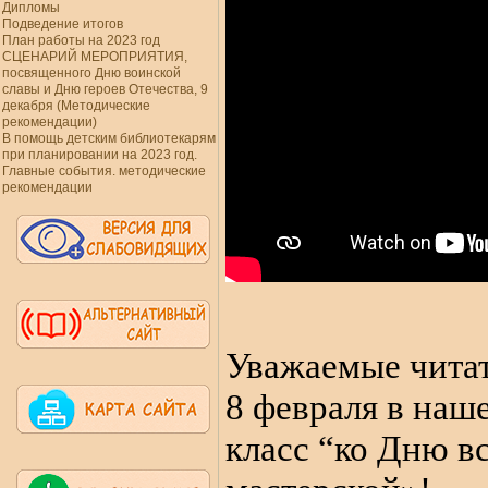
Дипломы
Подведение итогов
План работы на 2023 год
СЦЕНАРИЙ МЕРОПРИЯТИЯ,
посвященного Дню воинской
славы и Дню героев Отечества, 9
декабря (Методические
рекомендации)
В помощь детским библиотекарям
при планировании на 2023 год.
Главные события. методические
рекомендации
Уважаемые чита
8 февраля в наше
класс “ко Дню в