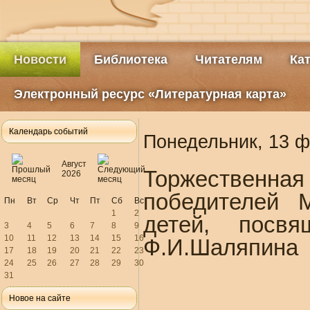
Новости
Библиотека
Читателям
Ка
Электронный ресурс «Литературная карта»
Календарь событий
Понедельник, 13 ф
Август
Торжественн
2026
победителей М
Пн
Вт
Ср
Чт
Пт
Сб
Вс
1
2
детей, посвя
3
4
5
6
7
8
9
10
11
12
13
14
15
16
Ф.И.Шаляпина
17
18
19
20
21
22
23
24
25
26
27
28
29
30
31
Новое на сайте