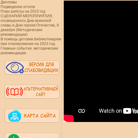
Дипломы
Подведение итогов
План работы на 2023 год
СЦЕНАРИЙ МЕРОПРИЯТИЯ,
посвященного Дню воинской
славы и Дню героев Отечества, 9
декабря (Методические
рекомендации)
В помощь детским библиотекарям
при планировании на 2023 год.
Главные события. методические
рекомендации