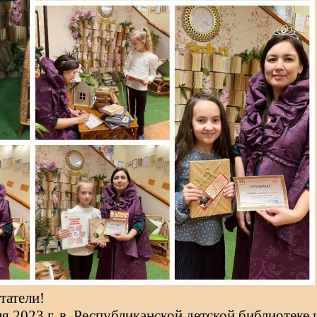
татели!
я 2023 г. в
Республиканской детской библиотеке 