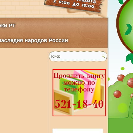
ки РТ
 наследия народов России