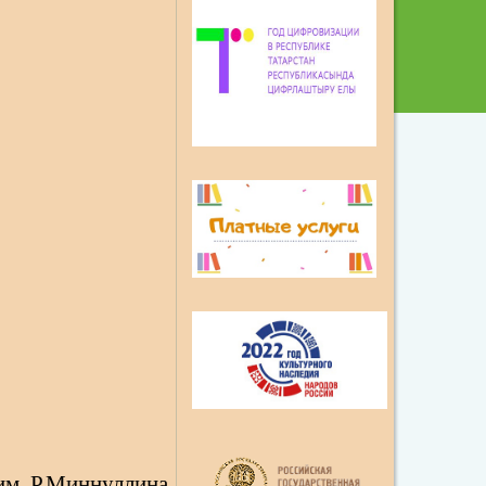
им. Р.Миннуллина