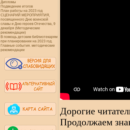
Дипломы
Подведение итогов
План работы на 2023 год
СЦЕНАРИЙ МЕРОПРИЯТИЯ,
посвященного Дню воинской
славы и Дню героев Отечества, 9
декабря (Методические
рекомендации)
В помощь детским библиотекарям
при планировании на 2023 год.
Главные события. методические
рекомендации
Дорогие читател
Продолжаем знак