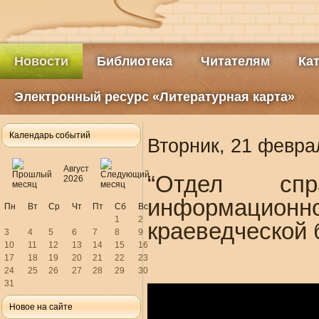
Новости
Библиотека
Читателям
Ка
Электронный ресурс «Литературная карта»
Календарь событий
Вторник, 21 февра
Август
“Отдел спра
2026
информацион
Пн
Вт
Ср
Чт
Пт
Сб
Вс
1
2
краеведческой
3
4
5
6
7
8
9
10
11
12
13
14
15
16
17
18
19
20
21
22
23
24
25
26
27
28
29
30
31
Новое на сайте