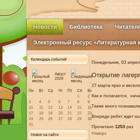
Новости
Библиотека
Читател
Электронный ресурс «Литературная 
Календарь событий
Понедельник, 03 апрел
Открытие лагеря
Август
2026
27 марта ярко и весел
Пн
Вт
Ср
Чт
Пт
Сб
Вс
Как и полагается, нач
1
2
3
4
5
6
7
8
9
Также много познавали,
10
11
12
13
14
15
16
17
18
19
20
21
22
23
Впереди ребят ждет ещ
24
25
26
27
28
29
30
31
Прочитано
1253
раз
Наверх
Новое на сайте