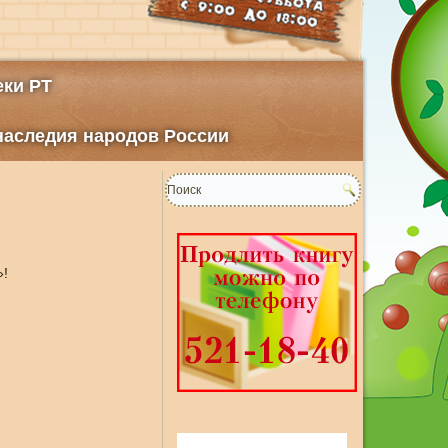
ки РТ
 наследия народов России
»!