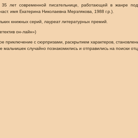
 35 лет современной писательнице, работающей в жанре подр
т. имя Екатерина Николаевна Мерзлякова, 1988 г.р.).
льких книжных серий, лауреат литературных премий.
тектив он-лайн»)
ое приключение с сюрпризами, раскрытием характеров, становлен
ое мальчишек случайно познакомились и отправились на поиски отца