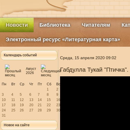
Новости
Библиотека
Читателям
Ка
Электронный ресурс «Литературная карта»
Календарь событий
Среда, 15 апреля 2020 09:02
Габдулла Тукай "Птичка".
Август
2026
Пн
Вт
Ср
Чт
Пт
Сб
Вс
1
2
3
4
5
6
7
8
9
10
11
12
13
14
15
16
17
18
19
20
21
22
23
24
25
26
27
28
29
30
31
Новое на сайте