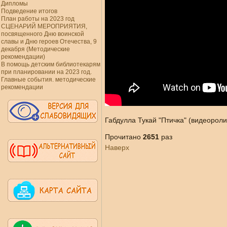
Дипломы
Подведение итогов
План работы на 2023 год
СЦЕНАРИЙ МЕРОПРИЯТИЯ,
посвященного Дню воинской
славы и Дню героев Отечества, 9
декабря (Методические
рекомендации)
В помощь детским библиотекарям
при планировании на 2023 год.
Главные события. методические
рекомендации
Габдулла Тукай "Птичка" (видеороли
Прочитано
2651
раз
Наверх