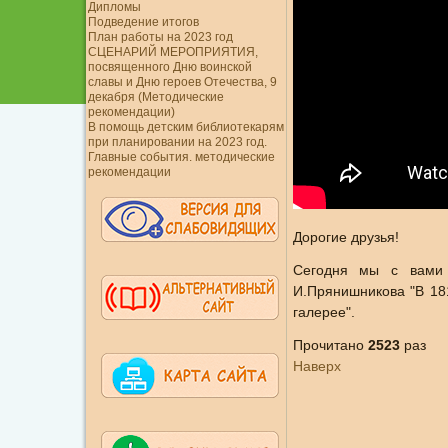
Дипломы
Подведение итогов
План работы на 2023 год
СЦЕНАРИЙ МЕРОПРИЯТИЯ,
посвященного Дню воинской
славы и Дню героев Отечества, 9
декабря (Методические
рекомендации)
В помощь детским библиотекарям
при планировании на 2023 год.
Главные события. методические
рекомендации
Дорогие друзья!
Сегодня мы с вами 
И.Прянишникова "В 181
галерее".
Прочитано
2523
раз
Наверх