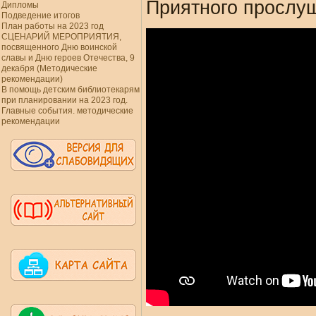
Приятного прослу
Дипломы
Подведение итогов
План работы на 2023 год
СЦЕНАРИЙ МЕРОПРИЯТИЯ,
посвященного Дню воинской
славы и Дню героев Отечества, 9
декабря (Методические
рекомендации)
В помощь детским библиотекарям
при планировании на 2023 год.
Главные события. методические
рекомендации