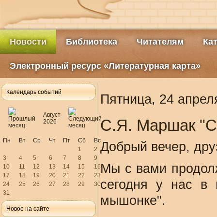
Новости
Библиотека
Читателям
Ка
Электронный ресурс «Литературная карта»
Календарь событий
Пятница, 24 апрел
Август
С.Я. Маршак "С
2026
Пн
Вт
Ср
Чт
Пт
Сб
Вс
Добрый вечер, дру
1
2
3
4
5
6
7
8
9
Мы с вами продолж
10
11
12
13
14
15
16
17
18
19
20
21
22
23
сегодня у нас в 
24
25
26
27
28
29
30
31
мышонке".
Новое на сайте