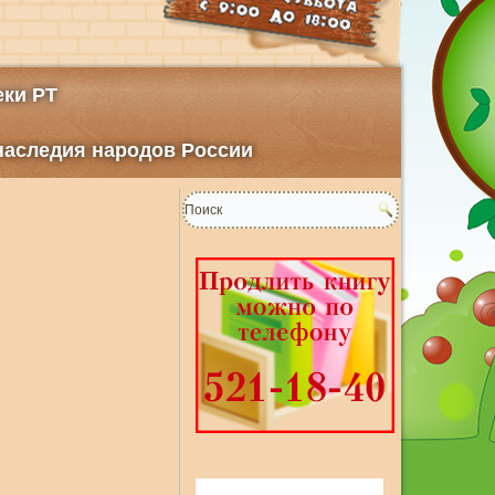
ки РТ
 наследия народов России