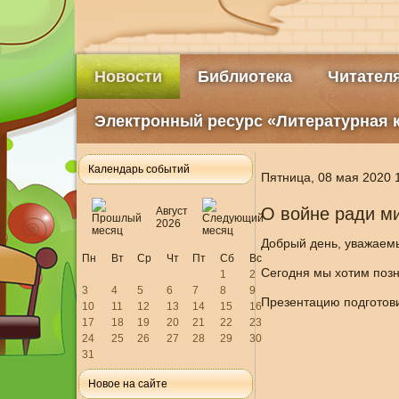
Новости
Библиотека
Читател
Электронный ресурс «Литературная 
Календарь событий
Пятница, 08 мая 2020 
О войне ради м
Август
2026
Добрый день, уважаемы
Пн
Вт
Ср
Чт
Пт
Сб
Вс
Сегодня мы хотим позн
1
2
3
4
5
6
7
8
9
Презентацию подготови
10
11
12
13
14
15
16
17
18
19
20
21
22
23
24
25
26
27
28
29
30
31
Новое на сайте