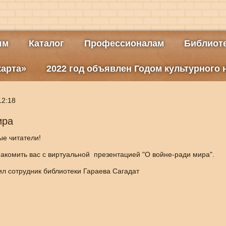
ям
Каталог
Профессионалам
Библиоте
карта»
2022 год объявлен Годом культурного
12:18
ира
е читатели!
акомить вас с виртуальной презентацией "О войне-ради мира".
л сотрудник библиотеки Гараева Сагадат