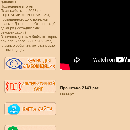
Дипломы
Подведение итогов
План работы на 2023 год
СЦЕНАРИЙ МЕРОПРИЯТИЯ,
посвященного Дню воинской
славы и Дню героев Отечества, 9
декабря (Методические
рекомендации)
В помощь детским библиотекарям
при планировании на 2023 год.
Главные события. методические
рекомендации
Прочитано
2143
раз
Наверх