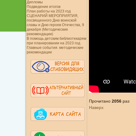
Дипломы
Подведение итогов
План работы на 2023 год
СЦЕНАРИЙ МЕРОПРИЯТИЯ,
посвященного Дню воинской
славы и Дню героев Отечества, 9
декабря (Методические
рекомендации)
В помощь детским библиотекарям
при планировании на 2023 год.
Главные события. методические
рекомендации
Прочитано
2056
раз
Наверх