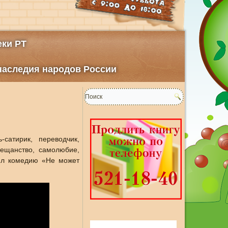
ки РТ
 наследия народов России
сатирик, переводчик,
мещанство, самолюбие,
нял комедию «Не может