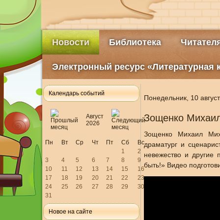
Новости
Библиотека
Читател
Электронный ресурс «Литературная 
Календарь событий
Понедельник, 10 август
Зощенко Михаи
Август
2026
Зощенко Михаил Миха
Пн
Вт
Ср
Чт
Пт
Сб
Вс
драматург и сценарис
1
2
невежество и другие 
3
4
5
6
7
8
9
быть!» Видео подготов
10
11
12
13
14
15
16
17
18
19
20
21
22
23
24
25
26
27
28
29
30
31
Новое на сайте