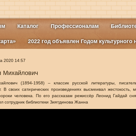
ям
Каталог
Профессионалам
Библиоте
карта»
2022 год объявлен Годом культурного
а 2020 14:57
л Михайлович
йлович (1894-1958) – классик русской литературы, писатель-
т. В своих сатирических произведениях высмеивал жестокость, 
пороки человека. По его рассказам режиссёр Леонид Гайдай с
ил сотрудник библиотеки Зиятдинова Жанна