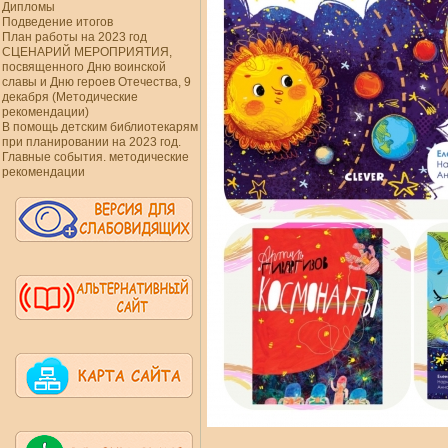
Дипломы
Подведение итогов
План работы на 2023 год
СЦЕНАРИЙ МЕРОПРИЯТИЯ,
посвященного Дню воинской
славы и Дню героев Отечества, 9
декабря (Методические
рекомендации)
В помощь детским библиотекарям
при планировании на 2023 год.
Главные события. методические
рекомендации