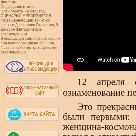
Дипломы
Подведение итогов
План работы на 2023 год
СЦЕНАРИЙ МЕРОПРИЯТИЯ,
посвященного Дню воинской
славы и Дню героев Отечества, 9
декабря (Методические
рекомендации)
В помощь детским библиотекарям
при планировании на 2023 год.
Главные события. методические
рекомендации
12 апреля 
ознаменование пе
Это прекрасн
были первыми: 
женщина-космона