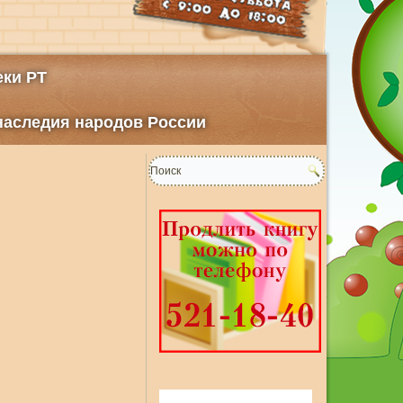
ки РТ
 наследия народов России