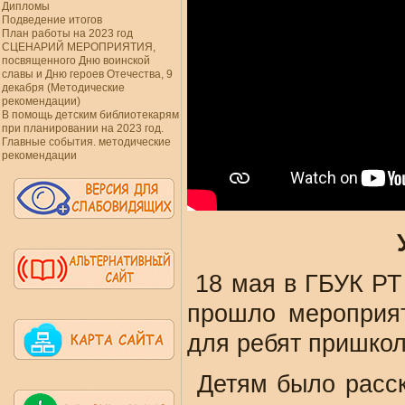
Дипломы
Подведение итогов
План работы на 2023 год
СЦЕНАРИЙ МЕРОПРИЯТИЯ,
посвященного Дню воинской
славы и Дню героев Отечества, 9
декабря (Методические
рекомендации)
В помощь детским библиотекарям
при планировании на 2023 год.
Главные события. методические
рекомендации
18 мая в ГБУК РТ
прошло мероприя
для ребят пришкол
Детям было расск