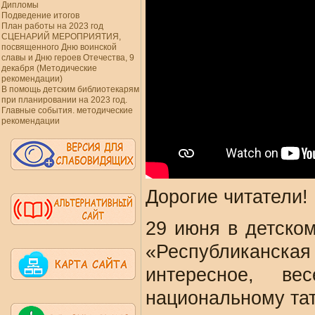
Дипломы
Подведение итогов
План работы на 2023 год
СЦЕНАРИЙ МЕРОПРИЯТИЯ,
посвященного Дню воинской
славы и Дню героев Отечества, 9
декабря (Методические
рекомендации)
В помощь детским библиотекарям
при планировании на 2023 год.
Главные события. методические
рекомендации
Дорогие читатели!
29 июня в детско
«Республиканс
интересное, ве
национальному тат