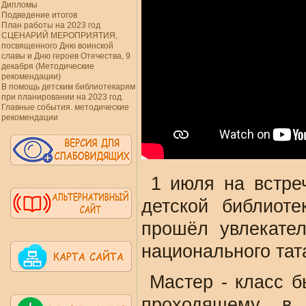
Дипломы
Подведение итогов
План работы на 2023 год
СЦЕНАРИЙ МЕРОПРИЯТИЯ,
посвященного Дню воинской
славы и Дню героев Отечества, 9
декабря (Методические
рекомендации)
В помощь детским библиотекарям
при планировании на 2023 год.
Главные события. методические
рекомендации
1 июля на встреч
детской библиоте
прошёл увлекател
национального тата
Мастер - класс б
проходящему в