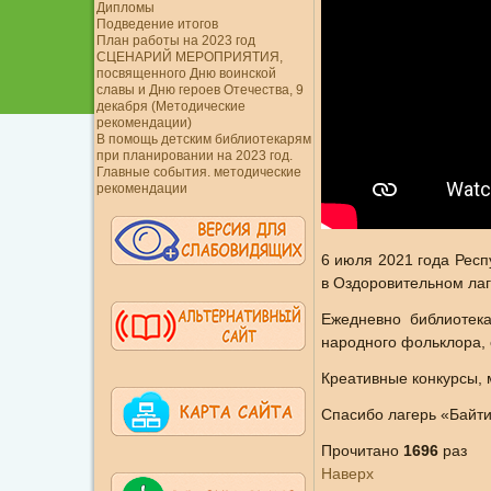
Дипломы
Подведение итогов
План работы на 2023 год
СЦЕНАРИЙ МЕРОПРИЯТИЯ,
посвященного Дню воинской
славы и Дню героев Отечества, 9
декабря (Методические
рекомендации)
В помощь детским библиотекарям
при планировании на 2023 год.
Главные события. методические
рекомендации
6 июля 2021 года Респ
в Оздоровительном лаг
Ежедневно библиотека
народного фольклора, 
Креативные конкурсы, 
Спасибо лагерь «Байти
Прочитано
1696
раз
Наверх