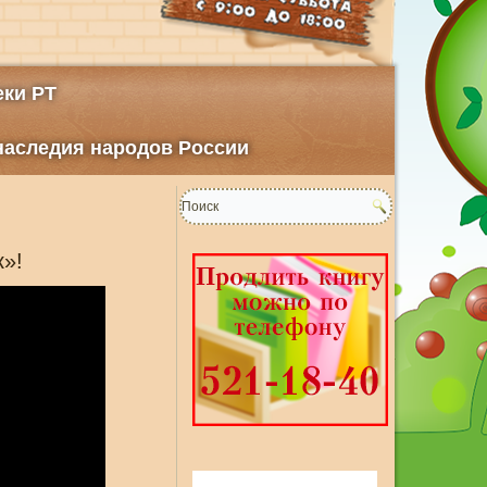
ки РТ
 наследия народов России
к»!