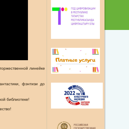
 торжественной линейке
антастики, фэнтизи до
ной библиотеке!
ество!