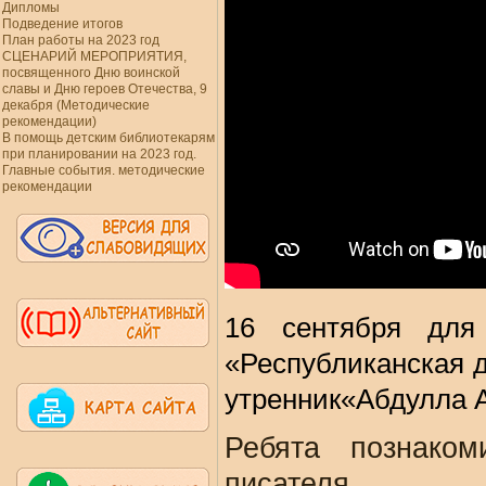
Дипломы
Подведение итогов
План работы на 2023 год
СЦЕНАРИЙ МЕРОПРИЯТИЯ,
посвященного Дню воинской
славы и Дню героев Отечества, 9
декабря (Методические
рекомендации)
В помощь детским библиотекарям
при планировании на 2023 год.
Главные события. методические
рекомендации
16 сентября для
«Республиканская 
утренник«Абдулла 
Ребята познако
писателя.