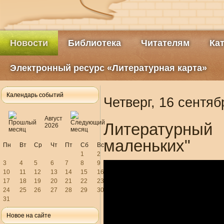
Новости
Библиотека
Читателям
Ка
Электронный ресурс «Литературная карта»
Календарь событий
Четверг, 16 сентяб
Август
Литературный
2026
маленьких"
Пн
Вт
Ср
Чт
Пт
Сб
Вс
1
2
3
4
5
6
7
8
9
10
11
12
13
14
15
16
17
18
19
20
21
22
23
24
25
26
27
28
29
30
31
Новое на сайте