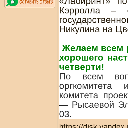
«Лабиринт» по
Кэрролла – с
государственн
Никулина на Цв
Желаем всем 
хорошего наст
четверти!
По всем воп
оргкомитета 
комитета прое
— Рысаевой Эл
03.
https://disk.yandex