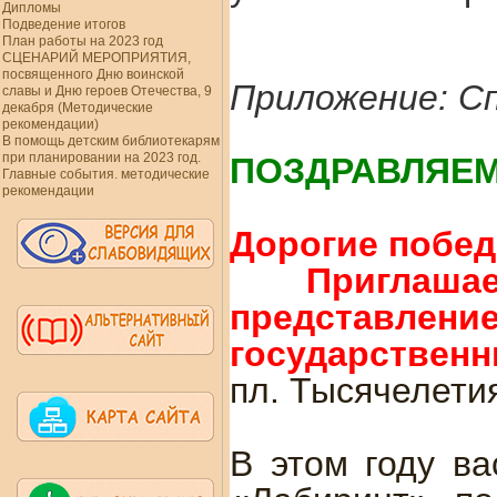
Дипломы
Подведение итогов
План работы на 2023 год
СЦЕНАРИЙ МЕРОПРИЯТИЯ,
посвященного Дню воинской
Приложение: С
славы и Дню героев Отечества, 9
декабря (Методические
рекомендации)
В помощь детским библиотекарям
при планировании на 2023 год.
ПОЗДРАВЛЯЕМ
Главные события. методические
рекомендации
Дорогие побед
Пригла
представление
государственны
пл. Тысячелетия,
В этом году ва