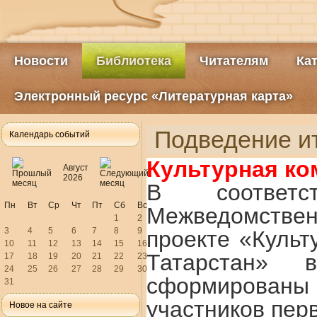
Новости
Библиотека
Читателям
Ка
Электронный ресурс «Литературная карта»
Подведение и
Календарь событий
Культурная ко
Август
2026
В соответ
Пн
Вт
Ср
Чт
Пт
Сб
Вс
Межведомствен
1
2
3
4
5
6
7
8
9
проекте «Культ
10
11
12
13
14
15
16
Татарстан» 
17
18
19
20
21
22
23
24
25
26
27
28
29
30
сформирован
31
участников перв
Новое на сайте