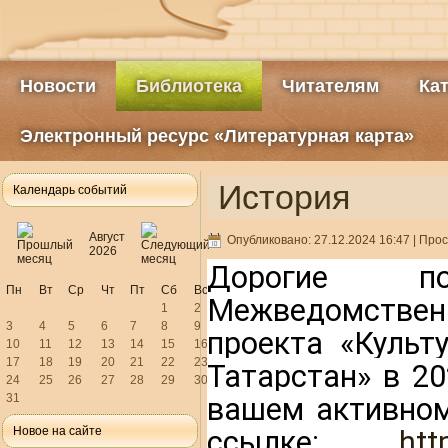
Новости
Библиотека
Читателям
Ка
Электронный ресурс «Литературная карта»
История
Календарь событий
Август
Опубликовано: 27.12.2024 16:47
| Прос
2026
Дорогие по
Пн
Вт
Ср
Чт
Пт
Сб
Вс
Межведомственн
1
2
3
4
5
6
7
8
9
проекта «Культ
10
11
12
13
14
15
16
17
18
19
20
21
22
23
Татарстан» в 20
24
25
26
27
28
29
30
31
вашем активном
Новое на сайте
ссылке
: 
htt