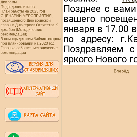
Дипломы
Позднее с вами
Подведение итогов
План работы на 2023 год
вашего посещен
СЦЕНАРИЙ МЕРОПРИЯТИЯ,
посвященного Дню воинской
славы и Дню героев Отечества, 9
января в 17.00 
декабря (Методические
рекомендации)
по адресу: г.К
В помощь детским библиотекарям
при планировании на 2023 год.
Поздравляем с
Главные события. методические
рекомендации
яркого Нового г
Вперёд