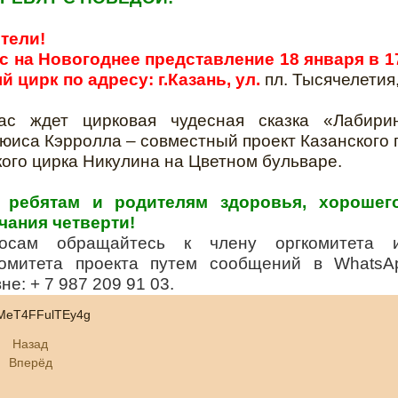
тели!
 на Новогоднее представление 18 января в 17
 цирк по адресу: г.Казань, ул.
пл. Тысячелетия, 
ас ждет цирковая чудесная сказка «Лабири
юиса Кэрролла – совместный проект Казанского 
кого цирка Никулина на Цветном бульваре.
 ребятам и родителям здоровья, хорошег
чания четверти!
осам обращайтесь к члену оргкомитета и
 комитета проекта путем сообщений в Whats
е: + 7 987 209 91 03.
i/fMeT4FFulTEy4g
Назад
Вперёд