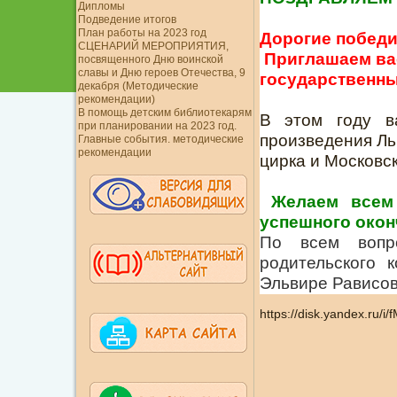
Дипломы
Подведение итогов
План работы на 2023 год
Дорогие победи
СЦЕНАРИЙ МЕРОПРИЯТИЯ,
Приглашаем вас
посвященного Дню воинской
славы и Дню героев Отечества, 9
государственный
декабря (Методические
рекомендации)
В помощь детским библиотекарям
В этом году в
при планировании на 2023 год.
произведения Ль
Главные события. методические
рекомендации
цирка и Московс
Желаем всем
успешного окон
По всем вопр
родительского
Эльвире Рависовн
https://disk.yandex.ru/