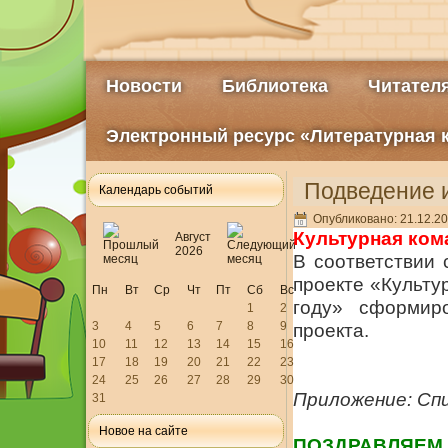
Новости
Библиотека
Читател
Электронный ресурс «Литературная 
Подведение 
Календарь событий
Опубликовано: 21.12.20
Культурная ком
Август
2026
В соответствии
проекте «Культу
Пн
Вт
Ср
Чт
Пт
Сб
Вс
году» сформир
1
2
3
4
5
6
7
8
9
проекта.
10
11
12
13
14
15
16
17
18
19
20
21
22
23
24
25
26
27
28
29
30
Приложение: Сп
31
Новое на сайте
ПОЗДРАВЛЯЕМ 