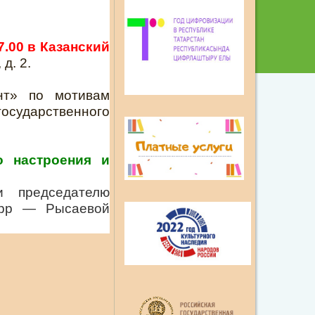
.00 в Казанский
д. 2.
нт» по мотивам
государственного
о настроения и
 председателю
App — Рысаевой