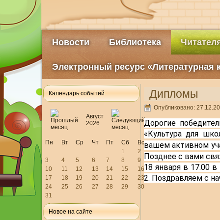
Новости
Библиотека
Читател
Электронный ресурс «Литературная 
Дипломы
Календарь событий
Опубликовано: 27.12.20
Август
Дорогие победител
2026
«Культура для шко
Пн
Вт
Ср
Чт
Пт
Сб
Вс
вашем активном уч
1
2
3
4
5
6
7
8
9
18 января в 17.00 в
10
11
12
13
14
15
16
2.
 Поздравляем с на
17
18
19
20
21
22
23
24
25
26
27
28
29
30
31
Новое на сайте