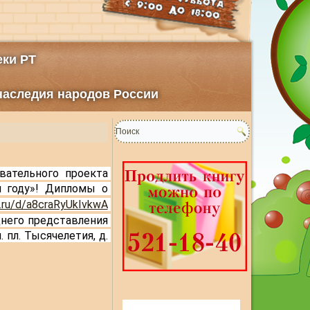
ки РТ
 наследия народов России
ательного проекта 
 году»! 
Дипломы о 
x.ru/d/a8craRyUkIvkwA
Позднее с вами свяжутся по вопросу организации вашего посещения Новогоднего представления 
пл. Тысячелетия, д. 